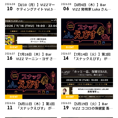
【8/10（月）】VIZZマー
【8月6日（木）】Bar
2026.08
2026.08
10
06
ケティングナイト Vol.3
VIZZ 発明家 Luka さん
『VIZZをマーケティング
with 犬型ロボット さんが
せよ！』
一日店長を務めます！
EVENT
EVENT
【7月16日（木）】Bar
【7月14日（火）】第2回
2026.07
2026.07
16
14
VIZZ マーニン・ヨザ さん
「スナックえびす」 が開
が一日店長を務めます！
催されます！
EVENT
EVENT
【6月11日（木）】第1回
【5月19日（火）】Bar
2026.06
2026.05
11
19
「スナックえびす」 が開
VIZZ ココロの保健室 髙橋
催されます！
智世さんが一日店長を務
めます！