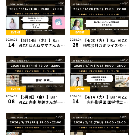
EVENT
EVENT
【5月14日（木）】Bar
【4/28（火）】Bar VIZZ
2026.05
2026.04
14
28
VIZZ ねんねママさん & ま
株式会社カミライズ代表
ぼさんが一日店長を務め
取締役 小山 亘司さんが一
ます！
日店長を務めます！
EVENT
EVENT
【5月8日（金）】Bar
【4/14（火）】Bar VIZZ
2026.05
2026.04
08
14
VIZZ 書家 華鶴さんが一日
内科指導医 医学博士 萩
店長を務めます！
原 圭祐さんが一日店長を
務めます！