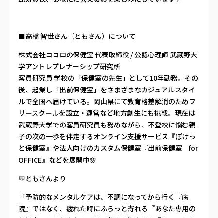
■高橋 智世さん（ともさん）について
株式会社ココロの保健室 代表取締役 / 公認心理師 武蔵野大
学アントレプレナーシップ研究所
客員研究員 学校の「保健室の先生」として10年勤務。その
後、起業し「出前保健室」をさまざまなカジュアルスタイ
ルで全国へ届けている。岡山県にて教育格差解消のためフ
リースクールを設立・運営など地方創生にも挑戦。現在は
武蔵野大学での客員研究員も務めながら、不登校に悩む親
子の次の一歩を伴走するオンライン支援サービス『ぽけっ
と保健室』や法人向けのカスタム保健室『出前保健室 for
OFFICE』などを展開中🌸
💬ともさんより
「予防的なメンタルケアは、不調になってから行く『病
院』ではなく、疲れた時にふらっと寄れる『あなた専用の