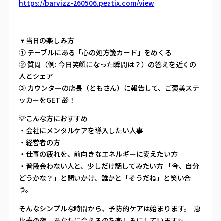
https://barvizz-260506.peatix.com/view
🍷当日の楽しみ方
① テーブルにある「心の処方箋カード」をめくる
② 質問（例: 今日笑顔になった瞬間は？）の答えを近くの
人とシェア
③ カウンターの店長（ともさん）に報告して、ご褒美ステ
ッカーをGET 🎁！
💡こんな方におすすめ
・会社にメンタルケアを導入したい人事
・経営者の方
・仕事の疲れを、前向きなエネルギーに変えたい方
・普段会わない人と、少しだけ話してみたい方 「今、自分
どうかな？」と問いかけ、誰かと「そうだね」と笑い合
う。
そんなシンプルな時間から、予防的ケアは始まります。 恵
比寿の夜、あなたに会えるのを楽しみにしています✨