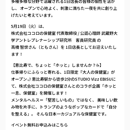
多種多様な分野で活躍される1⽇店⻑の皆様の個性を活か
し、 オープンで⼼地よく、刺激に満ちた⼀夜を共に創り上
げたいと考えています。
5月19日（火）は、
株式会社ココロの保健室 代表取締役 / 公認心理師 武蔵野大
学アントレプレナーシップ研究所 客員研究員 の
高橋 智世さん（ともさん）を 1日店長としてお迎えいたし
ます！
【恵比寿で、ちょっと「ホッと」しませんか？☕】
仕事帰りにふらっと寄れる、1日限定『大人の保健室』が
オープン🌙 恵比寿駅から徒歩2分のSTUDIO Vizz EBISUに
て、株式会社ココロの保健室さんとのコラボ企画「ホッと
一息、保健室」を開催します！
メンタルヘルス＝「堅苦しいもの」ではなく、 美味しい飲
み物を片手に、トランプのようなポップなカードで「自分
を整える」。 そんな日本一カジュアルな保健室です。
イベント無料お申込みはこちら