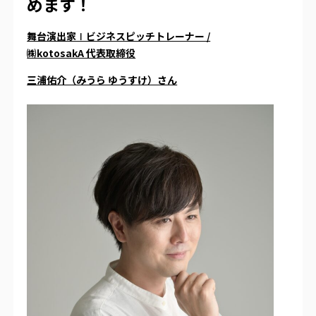
めます！
舞台演出家∣ビジネスピッチトレーナー /
㈱kotosakA 代表取締役
三浦佑介（みうら ゆうすけ）さん