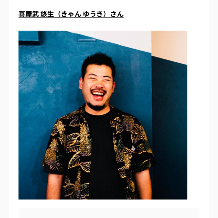
喜屋武 悠生（きゃん ゆうき）さん