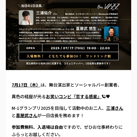
7月17日（木）
は、舞台演出家とソーシャルバー創業者、
異色の経歴が光る
お笑いコンビ『恋する惑星』
🪐💗
M-1グランプリ2025を目指して活動中のお二人、
三浦さん
と
喜屋武さん
が一日店長を務めます！
参加費無料、入退場は自由
ですので、ぜひお仕事終わりに
ふらっとお越しください。