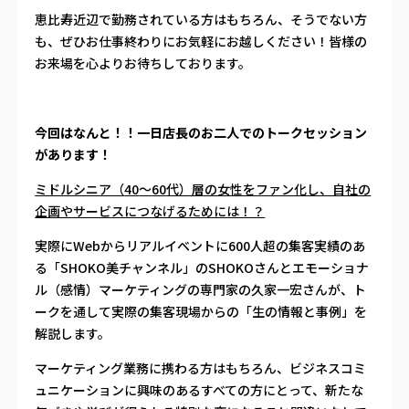
恵比寿近辺で勤務されている方はもちろん、そうでない方
も、ぜひお仕事終わりにお気軽にお越しください！皆様の
お来場を心よりお待ちしております。
今回はなんと！！一日店長のお二人でのトークセッション
があります！
ミドルシニア（
40
～
60
代）層の女性をファン化し、自社の
企画やサービスにつなげるためには！？
実際に
Web
からリアルイベントに
600
人超の集客実績のあ
る「
SHOKO
美チャンネル」の
SHOKO
さんとエモーショナ
ル（感情）マーケティングの専門家の久家一宏さんが、ト
ークを通して実際の集客現場からの「生の情報と事例」を
解説します。
マーケティング業務に携わる方はもちろん、ビジネスコミ
ュニケーションに興味のあるすべての方にとって、新たな