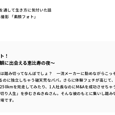
を通して生き方に気付いた話
撮影 「素顔フォト」
ト！
観に出会える恵比寿の夜～
生は踏み切ってなんぼでしょ？ 一流メーカーに勤めながらこっ
るのに独立しちゃう破天荒なパパ。さらに体験フェチが高じて
250kmを完走してみたり、1人社長なのにM&Aを成功させち
み切り人生」を歩むきぬきぬさん。そんな彼のもとに集いし踏み
交場です。