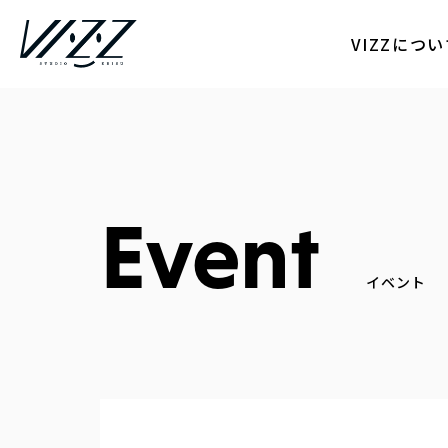
VIZZにつ
Event