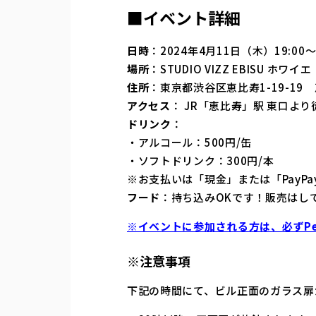
■イベント詳細
日時
：2024年4月11日（木）19:00〜
場所
：STUDIO VIZZ EBISU ホワイエ
住所
：東京都渋谷区恵比寿1-19-19
アクセス
： JR「恵比寿」駅 東口より
ドリンク
：
・アルコール：500円/缶
・ソフトドリンク：300円/本
※お支払いは「現金」または「PayP
フード
：持ち込みOKです！販売はし
※イベントに参加される方は、必ずPe
※注意事項
下記の時間にて、ビル正面のガラス扉